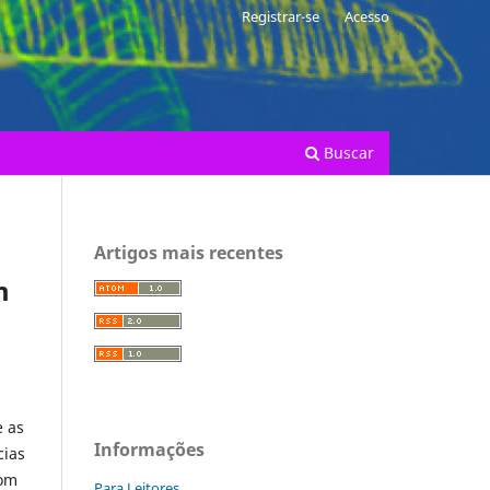
Registrar-se
Acesso
Buscar
Artigos mais recentes
m
e as
Informações
cias
com
Para Leitores