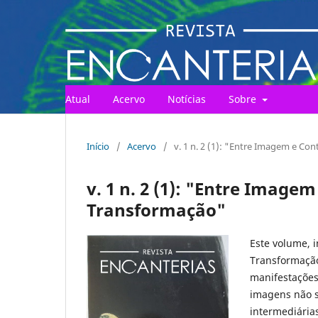
Atual
Acervo
Notícias
Sobre
Início
/
Acervo
/
v. 1 n. 2 (1): "Entre Imagem e C
v. 1 n. 2 (1): "Entre Imag
Transformação"
Este volume, 
Transformação
manifestações 
imagens não s
intermediária