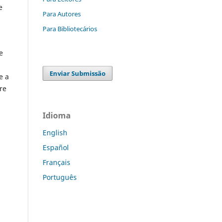
e
Para Autores
Para Bibliotecários
e
Enviar Submissão
e a
re
Idioma
English
Español
Français
Português