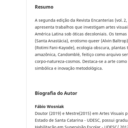
Resumo
A segunda edição da Revista Encanterias (vol. 2, 
apresenta trabalhos que investigam artes visuai
América Latina sob óticas decoloniais. Os tema
(Santa Anastácia), erotismo queer (Alvin Baltrop)
(Rotimi Fani‑Kayode), ecologia obscura, plantas 
amazônica, Candomblé, feitiço como arquivo se
corpo-natureza-cosmos. Destaca-se a arte como 
simbólica e inovação metodológica.
Biografia do Autor
Fábio Wosniak
Doutor (2019) e Mestre(2015) em Artes Visuais 
Estado de Santa Catarina - UDESC, possui grad
Habilitação em Supervisão Escolar - UDESC/ 2012