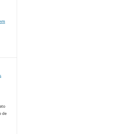
 em
s
iato
o de