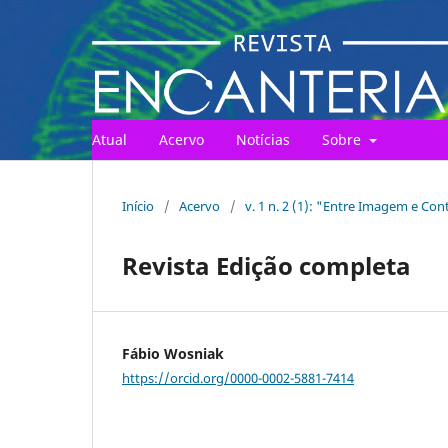
Atual
Acervo
Notícias
Sobre
Início
/
Acervo
/
v. 1 n. 2 (1): "Entre Imagem e C
Revista Edição completa
Fábio Wosniak
https://orcid.org/0000-0002-5881-7414