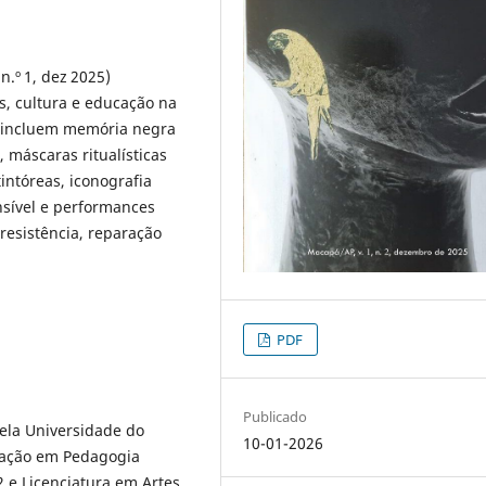
n.º 1, dez 2025)
s, cultura e educação na
s incluem memória negra
, máscaras ritualísticas
tintóreas, iconografia
nsível e performances
resistência, reparação
PDF
Publicado
pela Universidade do
10-01-2026
uação em Pedagogia
 e Licenciatura em Artes