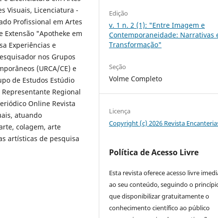
s Visuais, Licenciatura -
Edição
do Profissional em Artes
v. 1 n. 2 (1): "Entre Imagem e
de Extensão "Apotheke em
Contemporaneidade: Narrativas
Transformação"
sa Experiências e
Pesquisador nos Grupos
Seção
emporâneos (URCA/CE) e
Volme Completo
upo de Estudos Estúdio
 Representante Regional
eriódico Online Revista
Licença
uais, atuando
Copyright (c) 2026 Revista Encanteria
arte, colagem, arte
s artísticas de pesquisa
Política de Acesso Livre
Esta revista oferece acesso livre imed
ao seu conteúdo, seguindo o princípi
que disponibilizar gratuitamente o
conhecimento científico ao público