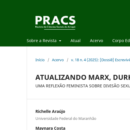
Sobre a Revista
Atual
Acervo
Corpo Edi
Início
/
Acervo
/
v. 18 n. 4 (2025): [Dossiê] Escrevi
ATUALIZANDO MARX, DUR
UMA REFLEXÃO FEMINISTA SOBRE DIVISÃO SEX
Richelle Araújo
Universidade Federal do Maranhão
Maynara Costa