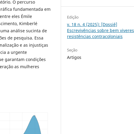
atório. O percurso
ográfica fundamentada em
entre eles Émile
Edição
scimento, Kimberlé
v. 18 n. 4 (2025): [Dossiê]
Escrevivências sobre bem viveres
uma análise sucinta de
resistências contracoloniais
ões de pesquisa. Essa
lização e as injustiças
Seção
cia a urgente
Artigos
que garantam condições
neração as mulheres