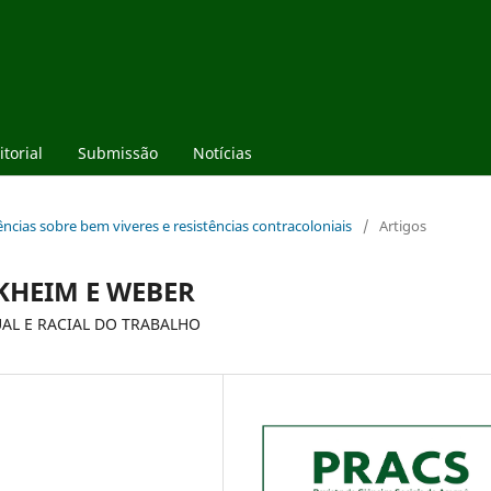
torial
Submissão
Notícias
vências sobre bem viveres e resistências contracoloniais
/
Artigos
KHEIM E WEBER
UAL E RACIAL DO TRABALHO