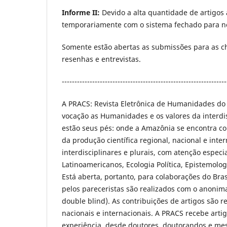
Informe II:
Devido a alta quantidade de artigos
temporariamente com o sistema fechado para n
Somente estão abertas as submissões para as 
resenhas e entrevistas.
-----------------------------------------------------------------
A PRACS: Revista Eletrônica de Humanidades do
vocação as Humanidades e os valores da interd
estão seus pés: onde a Amazônia se encontra co
da produção científica regional, nacional e in
interdisciplinares e plurais, com atenção espec
Latinoamericanos, Ecologia Política, Epistemolo
Está aberta, portanto, para colaborações do Bras
pelos pareceristas são realizados com o anonima
double blind). As contribuições de artigos são 
nacionais e internacionais. A PRACS recebe art
experiência, desde doutores, doutorandos e mes