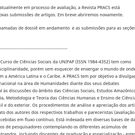
 atualmente em processo de avaliação, a Revista PRACS está
ovas submissões de artigos. Em breve abriremos novamente.
chamadas de dossiê em andamento e as submissões para as seçõe
---------------------------------------------
 Curso de Ciências Sociais da UNIFAP (ISSN 1984-4352) tem como
isciplinaridade, porém sem esquecer de enxergar o mundo de ond
m a América Latina e o Caribe. A PRACS tem por objetivo a divulga
ternacional na área de Humanidades diante dos seus debates
ial às discussões do âmbito das Ciências Sociais, Estudos Amazônic
gia, Metodologia e Teoria das Ciências Humanas e Ensino de Ciênci
il e do exterior. Os procedimentos de análise e apreciação dos art
to dos autores dos respectivos trabalhos e pareceristas (avaliação
recebidas em fluxo contínuo. Está indexada em diversas bases de d
igos de pesquisadores contemplando os diferentes acúmulos de
trandos, incluindo discentes de graduação e especialização - este