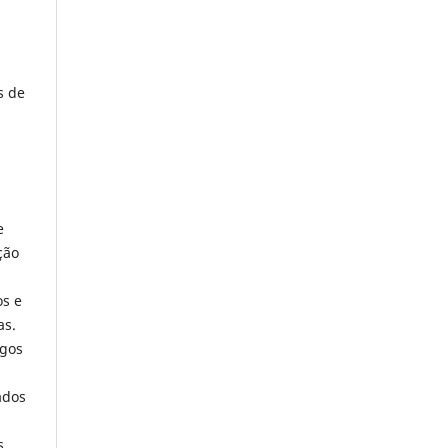
s de
e
ção
os e
as.
igos
ados
s