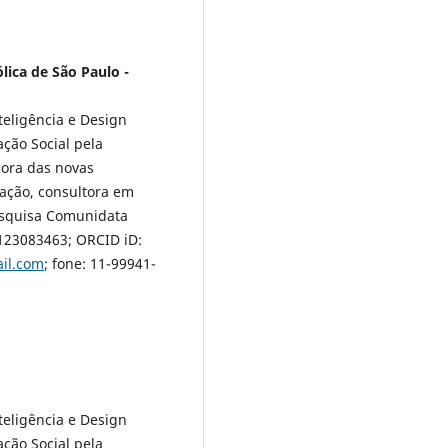
lica de São Paulo -
eligência e Design
ção Social pela
dora das novas
ação, consultora em
esquisa Comunidata
123083463; ORCID iD:
il.com
; fone: 11-99941-
eligência e Design
ção Social pela