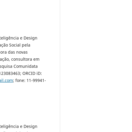
eligência e Design
ção Social pela
dora das novas
ação, consultora em
esquisa Comunidata
123083463; ORCID iD:
il.com
; fone: 11-99941-
eligência e Design