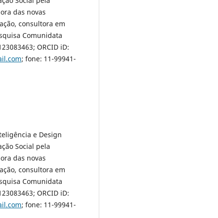
ção Social pela
dora das novas
ação, consultora em
esquisa Comunidata
123083463; ORCID iD:
il.com
; fone: 11-99941-
eligência e Design
ção Social pela
dora das novas
ação, consultora em
esquisa Comunidata
123083463; ORCID iD:
il.com
; fone: 11-99941-