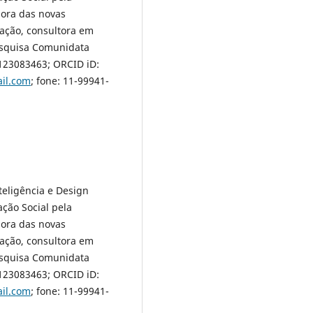
dora das novas
ação, consultora em
esquisa Comunidata
123083463; ORCID iD:
il.com
; fone: 11-99941-
eligência e Design
ção Social pela
dora das novas
ação, consultora em
esquisa Comunidata
123083463; ORCID iD:
il.com
; fone: 11-99941-