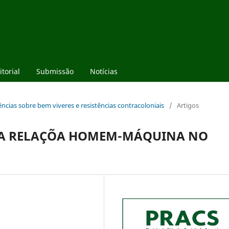
torial
Submissão
Notícias
vências sobre bem viveres e resistências contracoloniais
/
Artigos
DA RELAÇÕA HOMEM-MÁQUINA NO