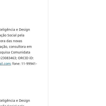
eligência e Design
ção Social pela
dora das novas
ação, consultora em
esquisa Comunidata
123083463; ORCID iD:
il.com
; fone: 11-99941-
eligência e Design