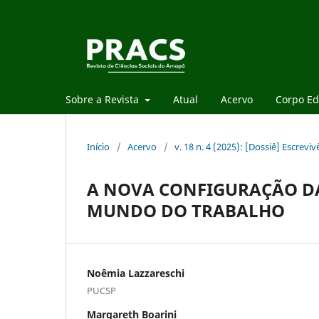
Sobre a Revista
Atual
Acervo
Corpo Edi
Início
/
Acervo
/
v. 18 n. 4 (2025): [Dossiê] Escrevi
A NOVA CONFIGURAÇÃO 
MUNDO DO TRABALHO
Noêmia Lazzareschi
PUCSP
Margareth Boarini