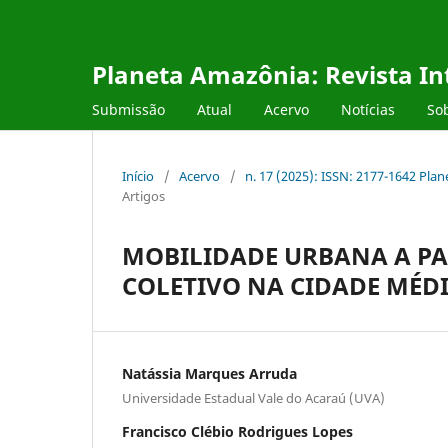
Planeta Amazônia: Revista Int
Submissão
Atual
Acervo
Notícias
So
Início
/
Acervo
/
n. 17 (2025): ISSN: 2177-1642 Plan
Artigos
MOBILIDADE URBANA A PA
COLETIVO NA CIDADE MÉDI
Natássia Marques Arruda
Universidade Estadual Vale do Acaraú (UVA)
Francisco Clébio Rodrigues Lopes