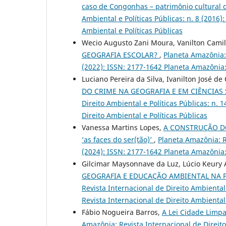
caso de Congonhas – patrimônio cultura
Ambiental e Políticas Públicas: n. 8 (2016
Ambiental e Políticas Públicas
Wecio Augusto Zani Moura, Vanilton Cami
GEOGRAFIA ESCOLAR?
,
Planeta Amazônia: 
(2022): ISSN: 2177-1642 Planeta Amazônia: 
Luciano Pereira da Silva, Ivanilton José d
DO CRIME NA GEOGRAFIA E EM CIÊNCIAS 
Direito Ambiental e Políticas Públicas: n.
Direito Ambiental e Políticas Públicas
Vanessa Martins Lopes,
A CONSTRUÇÃO DO
‘as faces do ser(tão)’
,
Planeta Amazônia: Re
(2024): ISSN: 2177-1642 Planeta Amazônia: 
Gilcimar Maysonnave da Luz, Lúcio Keury 
GEOGRAFIA E EDUCAÇÃO AMBIENTAL NA PE
Revista Internacional de Direito Ambiental
Revista Internacional de Direito Ambiental 
Fábio Nogueira Barros,
A Lei Cidade Limpa
Amazônia: Revista Internacional de Direito