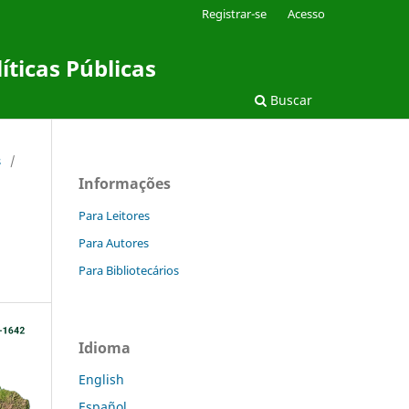
Registrar-se
Acesso
íticas Públicas
Buscar
s
/
Informações
Para Leitores
Para Autores
Para Bibliotecários
Idioma
English
Español