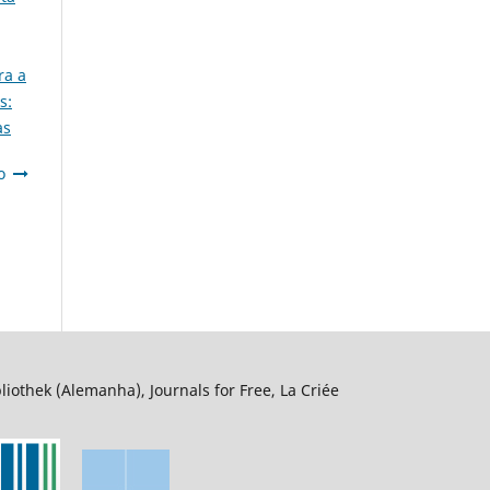
ra a
s:
as
o
liothek (Alemanha), Journals for Free, La Criée