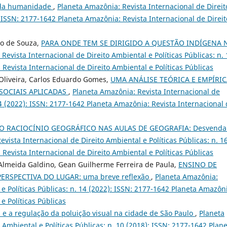
l da humanidade
,
Planeta Amazônia: Revista Internacional de Direit
): ISSN: 2177-1642 Planeta Amazônia: Revista Internacional de Direit
lo de Souza,
PARA ONDE TEM SE DIRIGIDO A QUESTÃO INDÍGENA 
Revista Internacional de Direito Ambiental e Políticas Públicas: n. 
Revista Internacional de Direito Ambiental e Políticas Públicas
e Oliveira, Carlos Eduardo Gomes,
UMA ANÁLISE TEÓRICA E EMPÍRI
SOCIAIS APLICADAS
,
Planeta Amazônia: Revista Internacional de
 14 (2022): ISSN: 2177-1642 Planeta Amazônia: Revista Internacional
 RACIOCÍNIO GEOGRÁFICO NAS AULAS DE GEOGRAFIA: Desvend
vista Internacional de Direito Ambiental e Políticas Públicas: n. 1
Revista Internacional de Direito Ambiental e Políticas Públicas
Almeida Galdino, Gean Guilherme Ferreira de Paula,
ENSINO DE
RSPECTIVA DO LUGAR: uma breve reflexão
,
Planeta Amazônia:
 e Políticas Públicas: n. 14 (2022): ISSN: 2177-1642 Planeta Amazôn
e Políticas Públicas
 e a regulação da poluição visual na cidade de São Paulo
,
Planeta
 Ambiental e Políticas Públicas: n. 10 (2018): ISSN: 2177-1642 Plan