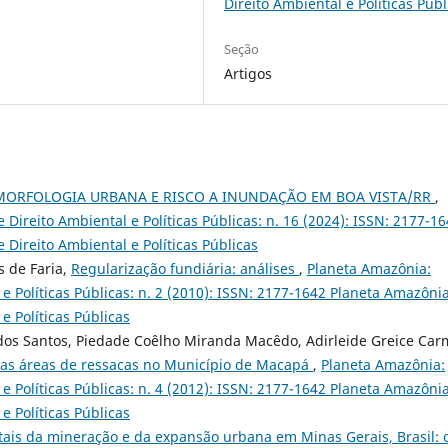
Direito Ambiental e Políticas Públ
Seção
Artigos
ORFOLOGIA URBANA E RISCO A INUNDAÇÃO EM BOA VISTA/RR
,
 Direito Ambiental e Políticas Públicas: n. 16 (2024): ISSN: 2177-1
 Direito Ambiental e Políticas Públicas
s de Faria,
Regularização fundiária: análises
,
Planeta Amazônia:
 e Políticas Públicas: n. 2 (2010): ISSN: 2177-1642 Planeta Amazônia
e Políticas Públicas
dos Santos, Piedade Coêlho Miranda Macêdo, Adirleide Greice Car
 nas áreas de ressacas no Município de Macapá
,
Planeta Amazônia:
 e Políticas Públicas: n. 4 (2012): ISSN: 2177-1642 Planeta Amazônia
e Políticas Públicas
ais da mineração e da expansão urbana em Minas Gerais, Brasil: 