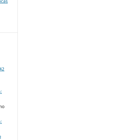
icas
642
:
mo
:
o