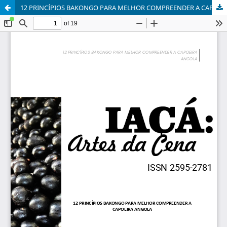
12 PRINCÍPIOS BAKONGO PARA MELHOR COMPREENDER A CAPOEIRA ANGOLA