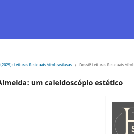
1 (2025): Leituras Residuais Afrobrasilusas
/
Dossiê Leituras Residuais Afrob
lmeida: um caleidoscópio estético