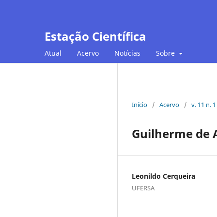
Estação Científica
Atual
Acervo
Notícias
Sobre
Início
/
Acervo
/
v. 11 n. 
Guilherme de A
Leonildo Cerqueira
UFERSA