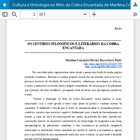
Cultura e Ontologia no Mito da Cobra Encantada de Marilina Conceição Oliveira Bessa Serra Pinto