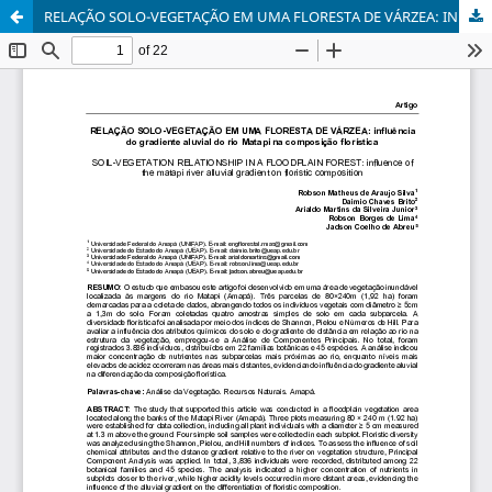
RELAÇÃO SOLO-VEGETAÇÃO EM UMA FLORESTA DE VÁRZEA: INFLUÊNCIA DO GRADIENTE ALUVIAL DO RIO MATAPI NA COMPOSIÇÃO FLORÍSTICA