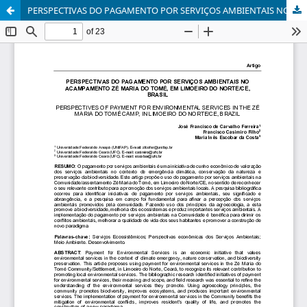
PERSPECTIVAS DO PAGAMENTO POR SERVIÇOS AMBIENTAIS NO ACAMPAMENTO ZÉ MARIA DO TOMÉ, EM LIMOEIRO DO NORTE/CE, BRASIL