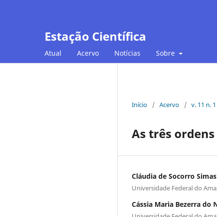
Estação Científica
Atual
Acervo
Notícias
Sobre
Início
/
Acervo
/
v. 11 n. 
As três ordens
Cláudia de Socorro Sima
Universidade Federal do Am
Cássia Maria Bezerra do
Universidade Federal do Am