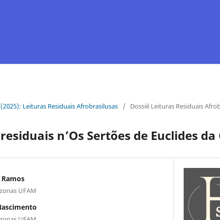
1 (2025): Leituras Residuais Afrobrasilusas
/
Dossiê Leituras Residuais Afrob
 residuais n’Os Sertões de Euclides d
s Ramos
azonas UFAM
 Nascimento
azonas UFAM