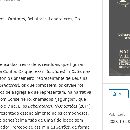
ns, Oratores, Bellatores, Laboratores, Os
ença das três ordens residuais que figuram
da Cunha. Os que rezam (
oratores
): n’
Os Sertões,
ntônio Conselheiro, representante de Deus na
bellatores
), os que combatem, os cavaleiros
os pela igreja e que representam, na narrativa
PDF
Bom Conselheiro, chamados “jagunços”, que
o divina. E, os
(laboratores),
n’
Os Sertões
(2011)
resentado essencialmente pelos camponeses,
Publicado
de penosíssima “são de uma fidelidade sem
2025-10-2
rador. Percebe-se assim n’
Os Sertões
, de forma