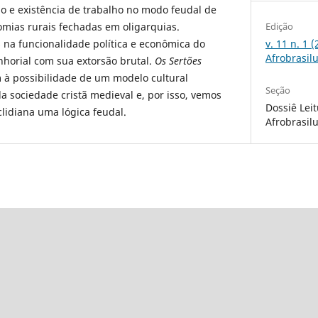
o e existência de trabalho no modo feudal de
Edição
mias rurais fechadas em oligarquias.
v. 11 n. 1 
 na funcionalidade política e econômica do
Afrobrasil
horial com sua extorsão brutal.
Os Sertões
 à possibilidade de um modelo cultural
Seção
a sociedade cristã medieval e, por isso, vemos
Dossiê Lei
clidiana uma lógica feudal.
Afrobrasil