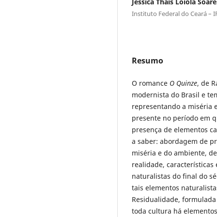
Jéssica Thais Loiola Soare
Instituto Federal do Ceará – I
Resumo
O romance
O Quinze
, de 
modernista do Brasil e te
representando a miséria e
presente no período em q
presença de elementos cara
a saber: abordagem de pr
miséria e do ambiente, d
realidade, característic
naturalistas do final do s
tais elementos naturalist
Residualidade, formulada
toda cultura há elemento