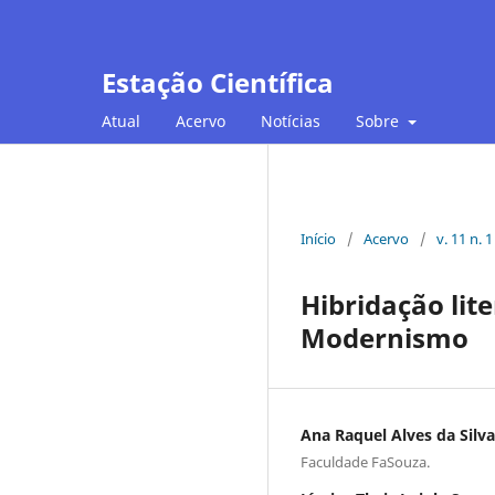
Estação Científica
Atual
Acervo
Notícias
Sobre
Início
/
Acervo
/
v. 11 n. 
Hibridação lit
Modernismo
Ana Raquel Alves da Silva
Faculdade FaSouza.