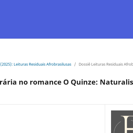
1 (2025): Leituras Residuais Afrobrasilusas
/
Dossiê Leituras Residuais Afrob
erária no romance O Quinze: Naturali