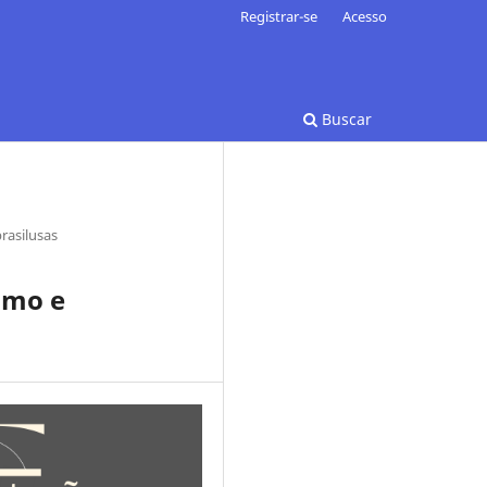
Registrar-se
Acesso
Buscar
rasilusas
smo e