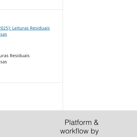
8
(2025): Leituras Residuais
usas
turas Residuais
usas