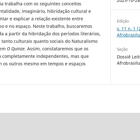
2025-10-2
ria trabalha com os seguintes conceitos
talidade, imaginário, hibridação cultural e
ntar e explicar a relação existente entre
Edição
po e no espaço. Neste trabalho, buscaremos
v. 11 n. 1 
 a partir da hibridação dos períodos literários,
Afrobrasil
tanto culturais quanto sociais do Naturalismo
 em
O Quinze
. Assim, constataremos que os
Seção
são completamente independentes, mas que
Dossiê Lei
Afrobrasil
m os outros mesmo em tempos e espaços